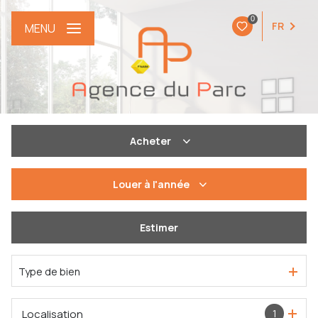
0
FR
MENU
Acheter
De l'ancien
Louer
à l'année
à l'année
Estimer
Type de bien
Localisation
1