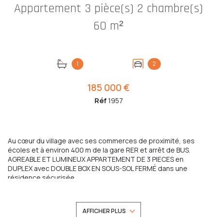
Appartement 3 pièce(s) 2 chambre(s)
60 m²
1
2
185 000 €
Réf
1957
Au cœur du village avec ses commerces de proximité, ses
écoles et à environ 400 m de la gare RER et arrêt de BUS.
AGREABLE ET LUMINEUX APPARTEMENT DE 3 PIECES en
DUPLEX avec DOUBLE BOX EN SOUS-SOL FERMÉ dans une
résidence sécurisée.
il dispose sur le niveau 1: d'une entrée, un séjour cathédrale,
une cuisine semi-ouverte, une chambre et un wc.
Au niveau supérieur: une chambre en mezzanine avec de
AFFICHER PLUS
grands placards en sous-pente, une salle de bains avec vélux.