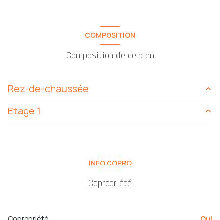
COMPOSITION
Composition de ce bien
Rez-de-chaussée
Etage 1
salon/sejour
20 m²
cuisine
6.92 m²
chambre
12 m²
chambre
13.08 m²
salle de bain
4.40 m²
INFO COPRO
Copropriété
Copropriété
Oui